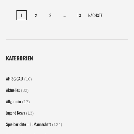
1
2
3
…
13
NÄCHSTE
KATEGORIEN
AH SG GAU
(16)
Aktuelles
(32)
Allgemein
(17)
Jugend News
(13)
Spielberichte – 1. Mannschaft
(124)