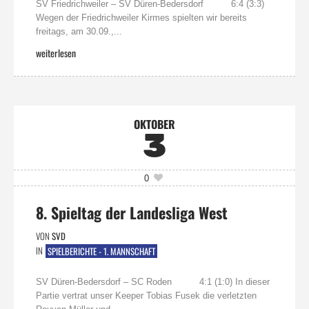
SV Friedrichweiler – SV Düren-Bedersdorf 6:4 (3:3)
Wegen der Friedrichweiler Kirmes spielten wir bereits
freitags, am 30.09.,...
weiterlesen
OKTOBER
3
0
8. Spieltag der Landesliga West
VON
SVD
IN
SPIELBERICHTE - 1. MANNSCHAFT
SV Düren-Bedersdorf – SC Roden 4:1 (1:0) In dieser
Partie vertrat unser Keeper Tobias Fusek die verletzten