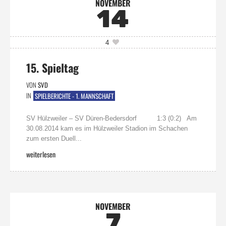
NOVEMBER
14
4
15. Spieltag
VON
SVD
IN
SPIELBERICHTE - 1. MANNSCHAFT
SV Hülzweiler – SV Düren-Bedersdorf 1:3 (0:2) Am
30.08.2014 kam es im Hülzweiler Stadion im Schachen
zum ersten Duell...
weiterlesen
NOVEMBER
7