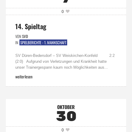
0
14. Spieltag
VON
SVD
IN
SPIELBERICHTE - 1. MANNSCHAFT
SV Düren-Bedersdorf – SV Weiskirchen-Konfeld 2:2
(2:0) Aufgrund von Verletzungen und Krankheit hatte
unser Trainergespann kaum noch Möglichkeiten aus...
weiterlesen
OKTOBER
30
0