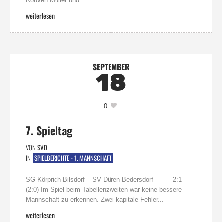
Rouven Müller und...
weiterlesen
SEPTEMBER
18
0
7. Spieltag
VON
SVD
IN
SPIELBERICHTE - 1. MANNSCHAFT
SG Körprich-Bilsdorf – SV Düren-Bedersdorf 2:1
(2:0) Im Spiel beim Tabellenzweiten war keine bessere
Mannschaft zu erkennen. Zwei kapitale Fehler...
weiterlesen