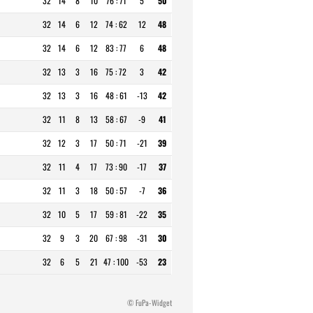
32
14
8
10
76 : 71
5
50
32
14
6
12
74 : 62
12
48
32
14
6
12
83 : 77
6
48
32
13
3
16
75 : 72
3
42
32
13
3
16
48 : 61
-13
42
32
11
8
13
58 : 67
-9
41
32
12
3
17
50 : 71
-21
39
32
11
4
17
73 : 90
-17
37
32
11
3
18
50 : 57
-7
36
32
10
5
17
59 : 81
-22
35
32
9
3
20
67 : 98
-31
30
32
6
5
21
47 : 100
-53
23
© FuPa-Widget