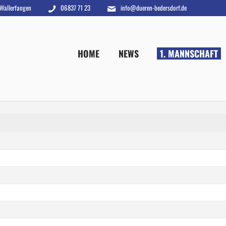
 Wallerfangen
06837 71 23
info@dueren-bedersdorf.de
HOME
NEWS
1. MANNSCHAFT