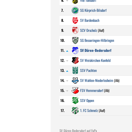
6.
VfB Tünsdorf
7.
SG Körprich-Bilsdorf
8.
SV Bardenbach
9.
SCV Orscholz
(Auf)
10.
SG Besseringen-Hilbringen
11.
SV Düren-Bedersdorf
12.
SV Weiskirchen Konfeld
13.
SSV Pachten
14.
SV Wahlen-Niederlosheim
(Ab)
15.
FSV Hemmersdorf
(Ab)
16.
SSV Oppen
17.
1. FC Schmelz
(Auf)
SV Düren-Bedersdorf auf FuPa