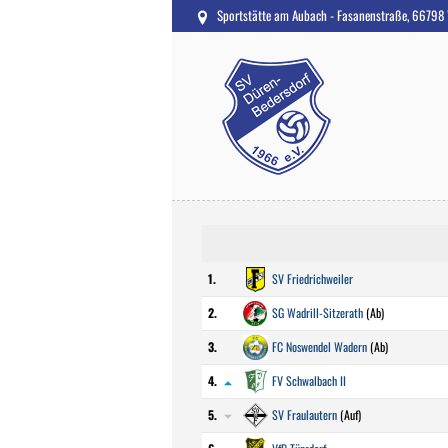
Sportstätte am Aubach - Fasanenstraße, 66798
1.
SV Friedrichweiler
2.
SG Wadrill-Sitzerath
(Ab)
3.
FC Noswendel Wadern
(Ab)
4.
FV Schwalbach II
5.
SV Fraulautern
(Auf)