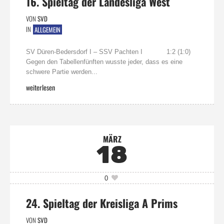
16. Spieltag der Landesliga West
VON
SVD
IN
ALLGEMEIN
SV Düren-Bedersdorf I – SSV Pachten I 1:2 (1:0)
Gegen den Tabellenfünften wusste jeder, dass es eine
schwere Partie werden...
weiterlesen
MÄRZ
18
0
24. Spieltag der Kreisliga A Prims
VON
SVD