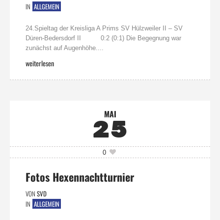
IN
ALLGEMEIN
24.Spieltag der Kreisliga A Prims SV Hülzweiler II – SV
Düren-Bedersdorf II 0:2 (0:1) Die Begegnung war
zunächst auf Augenhöhe....
weiterlesen
MAI
25
0
Fotos Hexennachtturnier
VON
SVD
IN
ALLGEMEIN