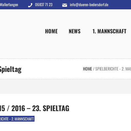
 Wallerfangen
06837 71 23
info@dueren-bedersdorf.de
HOME
NEWS
1. MANNSCHAFT
Spieltag
HOME
/
SPIELBERICHTE - 2. M
5 / 2016 – 23. SPIELTAG
RICHTE - 2. MANNSCHAFT