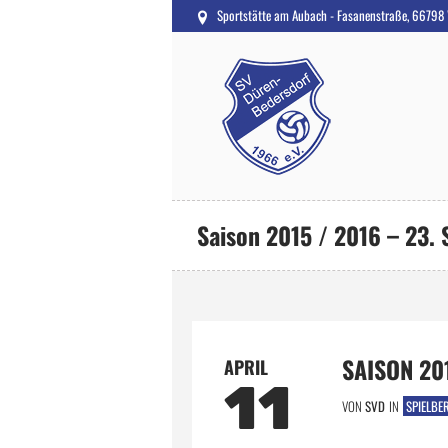
Sportstätte am Aubach - Fasanenstraße, 66798
Saison 2015 / 2016 – 23. 
SAISON 201
APRIL
11
VON
SVD
IN
SPIELBE