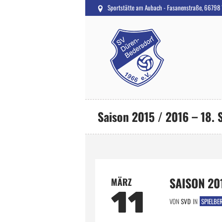
Sportstätte am Aubach - Fasanenstraße, 66798
Saison 2015 / 2016 – 18. 
SAISON 201
MÄRZ
11
VON
SVD
IN
SPIELBE