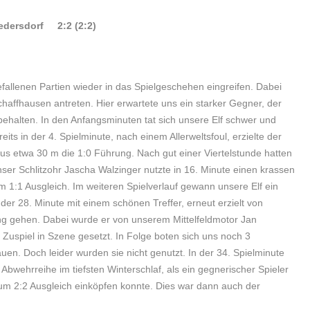
edersdorf 2:2 (2:2)
efallenen Partien wieder in das Spielgeschehen eingreifen. Dabei
chaffhausen antreten. Hier erwartete uns ein starker Gegner, der
ehalten. In den Anfangsminuten tat sich unsere Elf schwer und
reits in der 4. Spielminute, nach einem Allerweltsfoul, erzielte der
us etwa 30 m die 1:0 Führung. Nach gut einer Viertelstunde hatten
unser Schlitzohr Jascha Walzinger nutzte in 16. Minute einen krassen
 1:1 Ausgleich. Im weiteren Spielverlauf gewann unsere Elf ein
der 28. Minute mit einem schönen Treffer, erneut erzielt von
ung gehen. Dabei wurde er von unserem Mittelfeldmotor Jan
uspiel in Szene gesetzt. In Folge boten sich uns noch 3
en. Doch leider wurden sie nicht genutzt. In der 34. Spielminute
Abwehrreihe im tiefsten Winterschlaf, als ein gegnerischer Spieler
m 2:2 Ausgleich einköpfen konnte. Dies war dann auch der