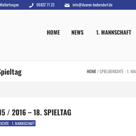
 Wallerfangen
06837 71 23
info@dueren-bedersdorf.de
HOME
NEWS
1. MANNSCHAFT
Spieltag
HOME
/
SPIELBERICHTE - 1. M
5 / 2016 – 18. SPIELTAG
RICHTE - 1. MANNSCHAFT