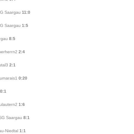
JSG Saargau
11:0
JSG Saargau
1:5
argau
8:5
berherrn2
2:4
stal3
2:1
aumarais1
0:20
0:1
ulautern2
1:6
 JSG Saargau
8:1
au-Niedtal
1:1