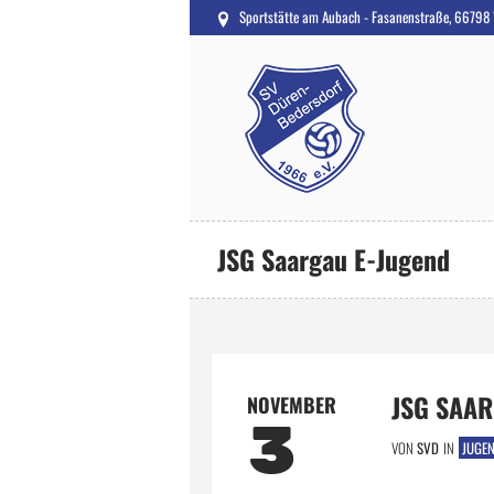
Sportstätte am Aubach - Fasanenstraße, 66798
JSG Saargau E-Jugend
JSG SAA
NOVEMBER
3
VON
SVD
IN
JUGE