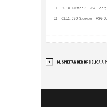
E1 – 26.10. Diefflen 2 – JSG Saar
E1 – 02.11. JSG Saargau – FSG 
14. SPIELTAG DER KREISLIGA A 