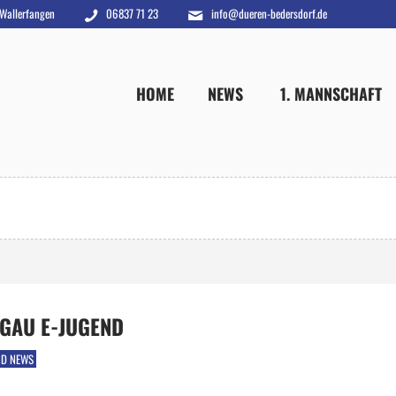
 Wallerfangen
06837 71 23
info@dueren-bedersdorf.de
HOME
NEWS
1. MANNSCHAFT
RGAU E-JUGEND
ND NEWS