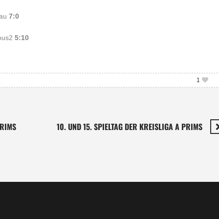
gau
7:0
Bous2
5:10
1
PRIMS
10. UND 15. SPIELTAG DER KREISLIGA A PRIMS