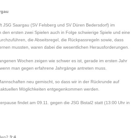
rgau
ft JSG Saargau (SV Felsberg und SV Düren Bedersdorf) im
n den ersten zwei Spielen auch in Folge schwierige Spiele und eine
durchzuführen, die Abseitsregel, die Rückpassregeln sowie, dass
lernen mussten, waren dabei die wesentlichen Herausforderungen.
angenen Wochen zeigen wie schwer es ist, gerade im ersten Jahr
, wenn man gegen erfahrene Jahrgänge antreten muss.
annschaften neu gemischt, so dass wir in der Rückrunde auf
n aktuellen Möglichkeiten entgegenkommen werden.
terpause findet am 09.11. gegen die JSG Bistal2 statt (13:00 Uhr in
oden2
3:4