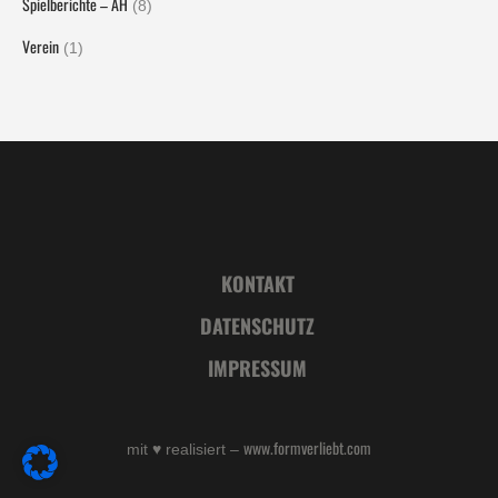
Spielberichte – AH
(8)
Verein
(1)
KONTAKT
DATENSCHUTZ
IMPRESSUM
www.formverliebt.com
mit ♥ realisiert –