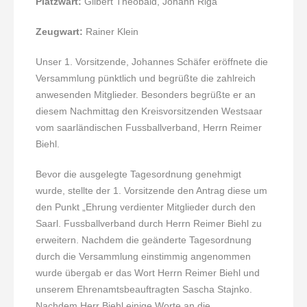
Platzwart:
Gilbert Theobald, Johann Riga
Zeugwart:
Rainer Klein
Unser 1. Vorsitzende, Johannes Schäfer eröffnete die
Versammlung pünktlich und begrüßte die zahlreich
anwesenden Mitglieder. Besonders begrüßte er an
diesem Nachmittag den Kreisvorsitzenden Westsaar
vom saarländischen Fussballverband, Herrn Reimer
Biehl.
Bevor die ausgelegte Tagesordnung genehmigt
wurde, stellte der 1. Vorsitzende den Antrag diese um
den Punkt „Ehrung verdienter Mitglieder durch den
Saarl. Fussballverband durch Herrn Reimer Biehl zu
erweitern. Nachdem die geänderte Tagesordnung
durch die Versammlung einstimmig angenommen
wurde übergab er das Wort Herrn Reimer Biehl und
unserem Ehrenamtsbeauftragten Sascha Stajnko.
Nachdem Herr Biehl einige Worte an die