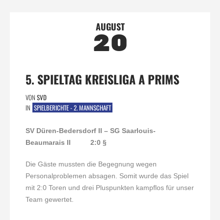
AUGUST
20
5. SPIELTAG KREISLIGA A PRIMS
VON
SVD
IN
SPIELBERICHTE - 2. MANNSCHAFT
SV Düren-Bedersdorf II – SG Saarlouis-
Beaumarais II 2:0 §
Die Gäste mussten die Begegnung wegen
Personalproblemen absagen. Somit wurde das Spiel
mit 2:0 Toren und drei Pluspunkten kampflos für unser
Team gewertet.