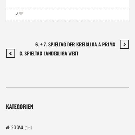
0
6. + 7. SPIELTAG DER KREISLIGA A PRIMS
3. SPIELTAG LANDESLIGA WEST
KATEGORIEN
AH SG GAU
(16)