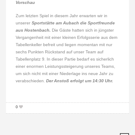
Vorschau
Zum letzten Spiel in diesem Jahr erwarten wir in
unserer
Sportstätte am
Aubach die Sportfreunde
aus Hostenbach.
Die Gäste hatten sich in jüngster
Vergangenheit mit einer kleinen Erfolgsserie aus dem
Tabellenkeller befreit und liegen momentan mit nur
sechs Punkten Rückstand auf unser Team auf
Tabellenplatz 9. In dieser Partie bedarf es sicherlich
einer enormen Leistungssteigerung unseres Teams,
um sich nicht mit einer Niederlage ins neue Jahr zu
verabschieden.
Der Anstoß erfolgt um 14:30 Uhr.
0