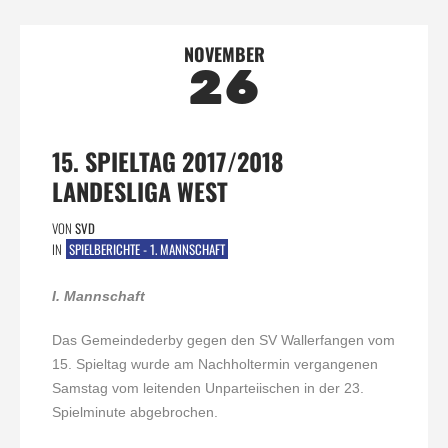
NOVEMBER
26
15. SPIELTAG 2017/2018
LANDESLIGA WEST
VON
SVD
IN
SPIELBERICHTE - 1. MANNSCHAFT
I. Mannschaft
Das Gemeindederby gegen den SV Wallerfangen vom
15. Spieltag wurde am Nachholtermin vergangenen
Samstag vom leitenden Unparteiischen in der 23.
Spielminute abgebrochen.