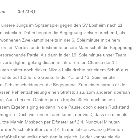
sheim 3:4 (1:4)
unsere Jungs im Spitzenspiel gegen den SV Losheim nach 11
e einstecken. Dabei begann die Begegnung vielversprechend, als
wonnenen Zweikampf bereits in der 6. Spielminute mit einem
er ersten Viertelstunde bestimmte unsere Mannschaft die Begegnung
rsprechende Partie. Als dann in der 19. Spielminute unser Team
r verteidigten, gelang diesen mit ihrer ersten Chance der 1:1
uten später noch dicker. Nikola Lalla drehte mit einem Schuß aus
hte auf 1:2 für die Gäste. In der 41. und 43. Spielminute
zwei Fehlentscheidungen die Begegnung. Zum einen sprach er der
assen Fehlentscheidung einen Strafstoß zu, zum anderen übersah
lung. Auch bei den Gästen gab es Kopfschütteln nach seinen
iesem Ergebnis ging es dann in die Pause, doch diesen Rückstand
nmöglich. Doch wer unser Team kennt, der weiß, dass sie niemals
rkürzte Marvin Mosbach per Elfmeter auf 2:4. Nur zwei Minuten
r der Anschlußtreffer zum 3:4. In den letzten zwanzig Minuten
rfußball und wollte noch den Ausgleich. Leider konnte sie die