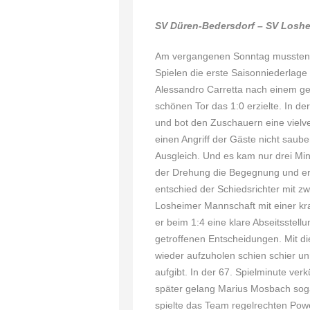
SV Düren-Bedersdorf – SV Lo
Am vergangenen Sonntag mussten 
Spielen die erste Saisonniederlag
Alessandro Carretta nach einem ge
schönen Tor das 1:0 erzielte. In d
und bot den Zuschauern eine vielve
einen Angriff der Gäste nicht saube
Ausgleich. Und es kam nur drei Min
der Drehung die Begegnung und erhö
entschied der Schiedsrichter mit 
Losheimer Mannschaft mit einer kr
er beim 1:4 eine klare Abseitsstel
getroffenen Entscheidungen. Mit d
wieder aufzuholen schien schier u
aufgibt. In der 67. Spielminute ve
später gelang Marius Mosbach soga
spielte das Team regelrechten Powe