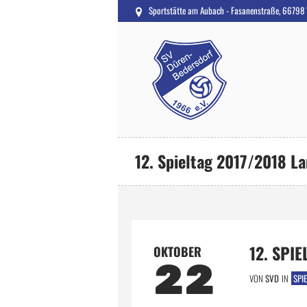
Sportstätte am Aubach - Fasanenstraße, 66798
12. Spieltag 2017/2018 L
12. SPI
OKTOBER
22
VON
SVD
IN
SPI