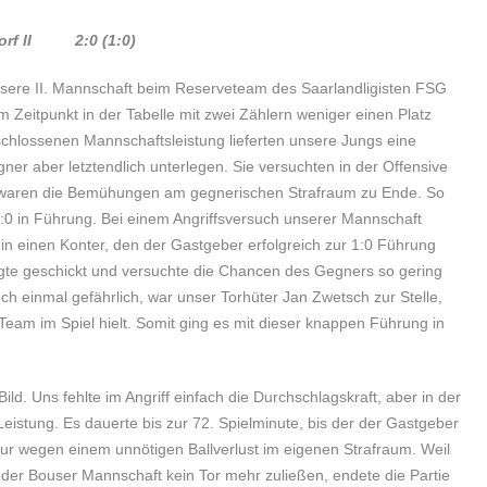
dorf II 2:0 (1:0)
sere II. Mannschaft beim Reserveteam des Saarlandligisten FSG
m Zeitpunkt in der Tabelle mit zwei Zählern weniger einen Platz
schlossenen Mannschaftsleistung lieferten unsere Jungs eine
ner aber letztendlich unterlegen. Sie versuchten in der Offensive
 waren die Bemühungen am gegnerischen Strafraum zu Ende. So
:0 in Führung. Bei einem Angriffsversuch unserer Mannschaft
 in einen Konter, den der Gastgeber erfolgreich zur 1:0 Führung
igte geschickt und versuchte die Chancen des Gegners so gering
ch einmal gefährlich, war unser Torhüter Jan Zwetsch zur Stelle,
Team im Spiel hielt. Somit ging es mit dieser knappen Führung in
ld. Uns fehlte im Angriff einfach die Durchschlagskraft, aber in der
eistung. Es dauerte bis zur 72. Spielminute, bis der der Gastgeber
ur wegen einem unnötigen Ballverlust im eigenen Strafraum. Weil
der Bouser Mannschaft kein Tor mehr zuließen, endete die Partie