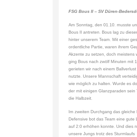
FSG Bous II – SV Düren-Beders
Am Sonntag, den 01.10. musste un
Bous II antreten. Bous lag zu diese
hinter unserem Team. Mit einer ge
ordentliche Partie, waren ihrem Geg
Akzente zu setzen, doch meistens
ging Bous nach zwölf Minuten mit 1
gerieten wir nach einem Ballverlust
nutzte. Unsere Mannschaft verteid
wie möglich zu halten. Wurde es do
der mit einigen Glanzparaden sein 
die Halbzeit.
Im zweiten Durchgang das gleiche Bi
Defensive bot das Team eine gute L
auf 2:0 erhöhen konnte. Und dies n
unsere Jungs trotz des Sturmlaufs 