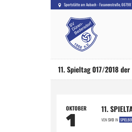
Sportstätte am Aubach - Fasanenstraße, 66798
11. Spieltag 017/2018 der
11. SPIEL
OKTOBER
1
VON
SVD
IN
SPIELBE